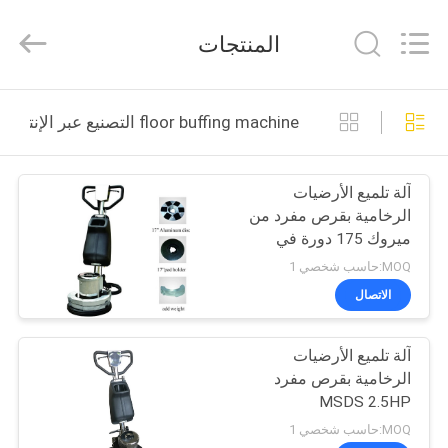
Dongguan
Merrock
Industry
المنتجات
Co.,Ltd.
All
Rights
Reserved.
منزل
floor buffing machine التصنيع عبر الإنترنت
منتجات
آلة تلميع الأرضيات
الرخامية بقرص مفرد من
معلومات
ميروك 175 دورة في
عنا
الدقيقة
MOQ:حاسب شخصي 1
الاتصال
جولة
آلة تلميع الأرضيات
في
الرخامية بقرص مفرد
المعمل
MSDS 2.5HP
MOQ:حاسب شخصي 1