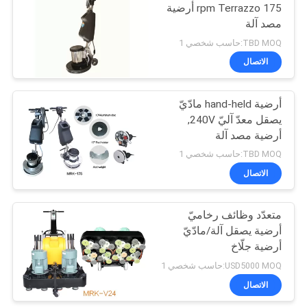
175 rpm Terrazzo أرضية
مصد آلة
TBD MOQ:حاسب شخصي 1
الاتصال
أرضية hand-held مادّيّ
يصقل معدّ آليّ 240V,
أرضية مصد آلة
TBD MOQ:حاسب شخصي 1
الاتصال
متعدّد وظائف رخاميّ
أرضية يصقل آلة/مادّيّ
أرضية جلّاخ
USD5000 MOQ:حاسب شخصي 1
الاتصال