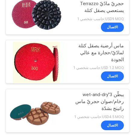
حجريّ مادّيّ Terrazzo
يستعصي يصقل كتلة
26
USD9 MOQ:حاسب شخصي 1
الاتصال
يدويّ أرضية صاقل
ماس أرضية يصقل كتلة
لمادّيّ/حجارة مع عالي
الجودة
USD 1.2 MOQ:حاسب شخصي 1
الاتصال
23
يبطّن 3"wet-and-dry
مادّيّ يعالج عامل
رخام/صوان حجريّ ماس
راتينج بشدّة
USD4.5 MOQ:حاسب شخصي 1
الاتصال