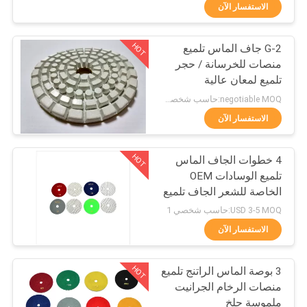
رقابة
الاستفسار الآن
جودة
HOT
G-2 جاف الماس تلميع
88
منصات للخرسانة / حجر
اتصل
تلميع لمعان عالية
Terrazzo أرضية جلّاخ
بنا
negotiable MOQ:حاسب شخصي 1
الاستفسار الآن
أخبار
HOT
4 خطوات الجاف الماس
تلميع الوسادات OEM
خريطة
الخاصة للشعر الجاف تلميع
84
الموقع
ISO-9001
USD 3-5 MOQ:حاسب شخصي 1
الاستفسار الآن
رخاميّ أرضية صاقل
PRIVACY
HOT
3 بوصة الماس الراتنج تلميع
POLICY
منصات الرخام الجرانيت
ملموسة جلخ