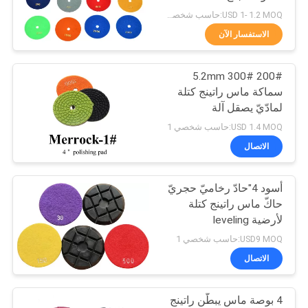
USD 1- 1.2 MOQ:حاسب شخصي 1
الاستفسار الآن
46
200# 300# 5.2mm
صوان أرضية صاقل
سماكة ماس راتينج كتلة
لمادّيّ يصقل آلة
USD 1.4 MOQ:حاسب شخصي 1
الاتصال
أسود 4"حادّ رخاميّ حجريّ
38
حاكّ ماس راتينج كتلة
لأرضية leveling
حجريّ أرضية جلّاخ
USD9 MOQ:حاسب شخصي 1
الاتصال
4 بوصة ماس يبطّن راتينج