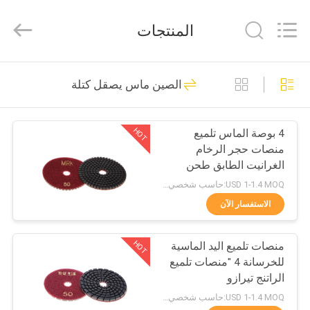
Dongguan
Merrock
Industry
المنتجات
Co.,Ltd.
All
Rights
Reserved.
منزل
260
الصين ماس يصقل كتلة
حجريّ أرضية صاقل
منتجات
HOT
4 بوصة الماس تلميع
منصات حجر الرخام
معلومات
الغرانيت الطابق طحن
عنا
الماس القرص
USD 1-1.4 MOQ:حاسب شخصي 1
الاستفسار الآن
271
جولة
HOT
منصات تلميع اليد الماسية
في
مادّيّ أرضية جلّاخ
للخرسانة 4 "منصات تلميع
المعمل
الراتنج تيرازو
USD 1-1.4 MOQ:حاسب شخصي 1