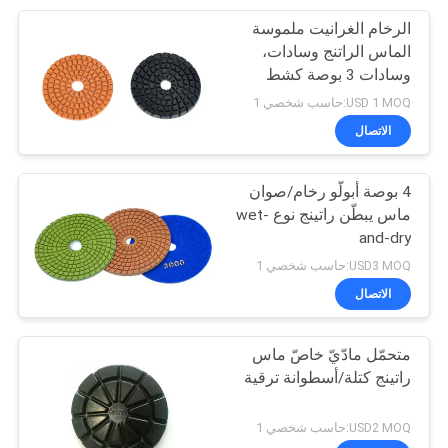
الرخام الغرانيت ملموسة
52
الماس الراتنج وسادات،
وسادات 3 بوصة كشط
ماس يطحن أسطوانة
تلميع
USD 1 MOQ:حاسب شخصي 1
الاتصال
4 بوصة أبولّو رخام/صوان
ماس يبطّن راتينج نوع wet-
and-dry
89
USD3 MOQ:حاسب شخصي 1
الاتصال
ماس يصقل كتلة
متحمّل مادّيّ خاصّ ماس
راتينج كتلة/أسطوانة ترقية
USD2 MOQ:حاسب شخصي 1