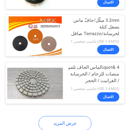
الاتصال
40
ماس راتينج كتلة
5.2mm مبلّل/جافّ ماس
يصقل كتلة
لخرسانة/Terrazzo صاقل
USD 1.4 MOQ:حاسب شخصي 1
الاتصال
26
4 &quot;الماس الجاف تلميع
منصات للرخام / الخرسانة
/ الغرانيت / الحجر
أرضية تنظيف آلة
USD 1.4 MOQ:حاسب شخصي 1
الاتصال
عرض المزيد
39