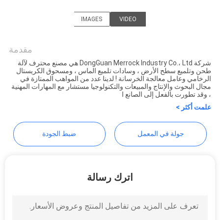
IMAGES
VIDEO
Dongguan Merrock Industry
Co.,Ltd
مقدمة
شركة DongGuan Merrock Industry Co.، Ltd هي مصنع محترف لآلة
طحن وتلميع سطح الأرض ، وسادات تلميع الماس ، ومسحوق الكريستال
الرخامي وعامل معالجة الخرسانة ! لدينا عدد من المواهب الممتازة في
مجال البحوث والإنتاج والمبيعات والتكنولوجيا مستشار مع المهارات المهنية
، وقد تطورت بالفعل إلى الصانع ا
علمت أكثر >
جولة في المعمل
ضبط الجودة
اترك رسالة