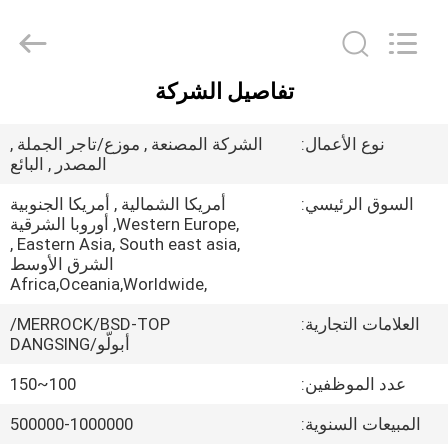
Dongguan
Merrock
Industry
Co.,Ltd.
All
Rights
تفاصيل الشركة
Reserved.
منزل
نوع الأعمال:
الشركة المصنعة , موزع/تاجر الجملة ,
منتجات
المصدر , البائع
السوق الرئيسي:
أمريكا الشمالية , أمريكا الجنوبية
,Western Europe, أوروبا الشرقية
معلومات
,Eastern Asia, South east asia ,
عنا
الشرق الأوسط
,Africa,Oceania,Worldwide
العلامات التجارية:
MERROCK/BSD-TOP/
جولة
أبولّو/DANGSING
في
عدد الموظفين:
100~150
المعمل
المبيعات السنوية:
500000-1000000