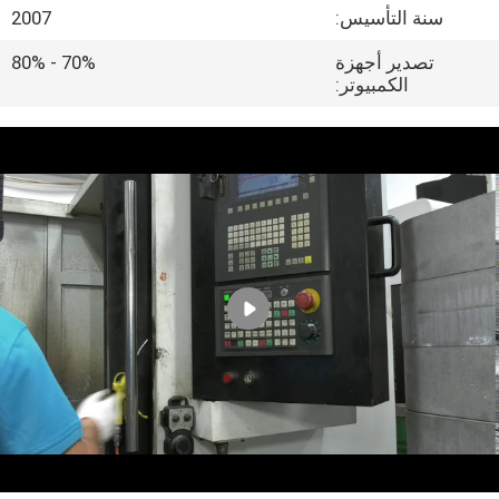
رقابة
سنة التأسيس:
2007
جودة
تصدير أجهزة
70% - 80%
الكمبيوتر:
اتصل
بنا
أخبار
خريطة
الموقع
PRIVACY
POLICY