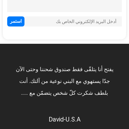
يفتح أنا يتلقّى فقط صندوق شح
جدّا يستهوي مع البني نوعية 
بلطف شكرت كلّ شخص يتضمّن
David-U.S.A